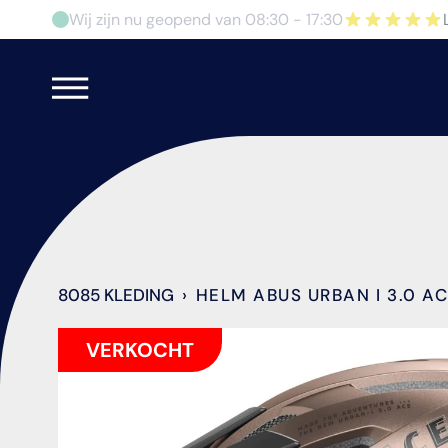
Doorgaan
Wij zijn nu geopend van 08:30 - 17:30
naar
artikel
8085 KLEDING
›
HELM ABUS URBAN I 3.0 A
VERKOCHT