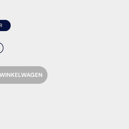
T
R
KOCHT
KBAAR
ARIANT
OCHT
ITVERKOCHT
F
ET
BAAR
ESCHIKBAAR
 WINKELWAGEN