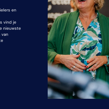
ielers en
s vind je
de nieuwste
m van
te