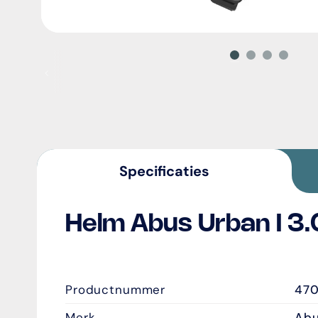
Vorig
Specificaties
Helm Abus Urban I 3
}
Productnummer
470
Merk
Ab