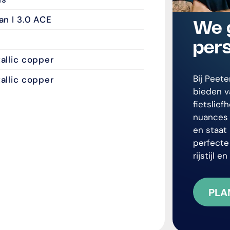
an I 3.0 ACE
We 
pers
allic copper
Bij Peet
allic copper
bieden v
fietslie
nuances 
en staat 
perfecte
rijstijl 
PLA