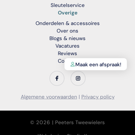
Sleutelservice
Overige
Onderdelen & accessoires
Over ons
Blogs & nieuws
Vacatures
Reviews
Contact
Maak een afspraak!
Translation
Translation
missing:
missing:
nl.general.social.links.facebook
nl.general.social.links.instagra
Algemene voorwaarden
|
Privacy policy
© 2026 |
Peeters Tweewielers