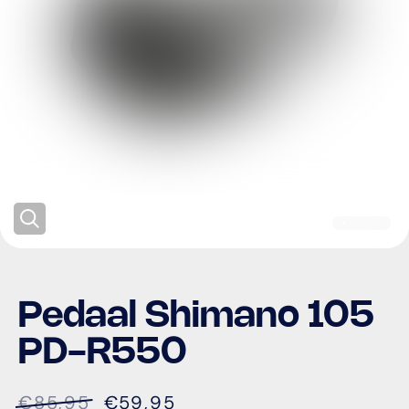
Pedaal Shimano 105
PD-R550
€85,95
€59,95
SALE
•
REDDEN
€26,00