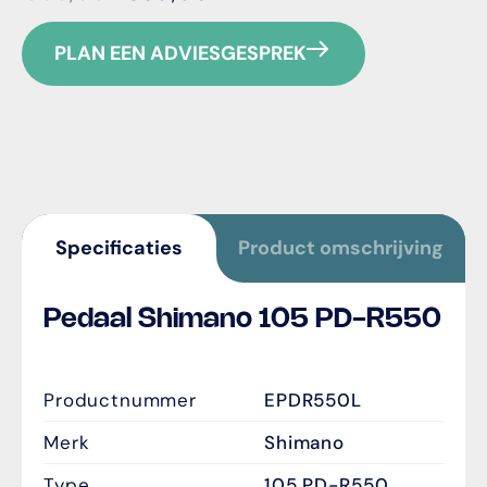
PLAN EEN ADVIESGESPREK
Specificaties
Product omschrijving
Pedaal Shimano 105 PD-R550
}
Productnummer
EPDR550L
Merk
Shimano
Type
105 PD-R550