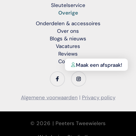
Sleutelservice
Overige
Onderdelen & accessoires
Over ons
Blogs & nieuws
Vacatures
Reviews
Contact
Maak een afspraak!
Translation
Translation
missing:
missing:
nl.general.social.links.facebook
nl.general.social.links.instagra
Algemene voorwaarden
|
Privacy policy
© 2026 |
Peeters Tweewielers