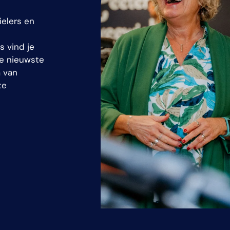
ielers en
s vind je
de nieuwste
m van
te