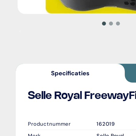
Vorig
Specificaties
Selle Royal FreewayF
}
Productnummer
162019
Merk
Selle Royal