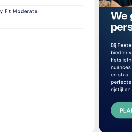
y Fit Moderate
We 
pers
Bij Peet
bieden v
fietslie
nuances 
en staat 
perfecte
rijstijl 
PLA